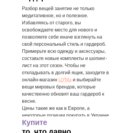
Разбор вещей занятие не только
медитативное, но и полезное.
Избавляясь от старого, вы
освобождаете место для нового и
позволяете себе иначе взглянуть на
свой персональный стиль и гардероб.
Примерьте всю одежду и аксессуары,
составьте новые комплекты и шопинг-
лист на этот сезон. Чтобы не
откладывать в долгий ящик, заходите в
онлайн-магазин
ЦУМа
и выбирайте
вещи мировых брендов, которые
качественно обновят ваш гардероб к
весне.
Цены такие же как в Европе, а
некоторые позиции покупать в Украине
Купите
даже выгоднее, т.к. ЦУМ
зафиксировал
курс.
то, что давно